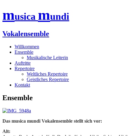
m
m
usica
undi
Vokalensemble
Zum
Willkommen
Inhalt
Ensemble
springen
Musikalische Leiterin
Auftritte
Repertoire
Weltliches Repertoire
Geistliches Repertoire
Kontakt
Ensemble
Das musica mundi Vokalensemble stellt sich vor:
Alt: