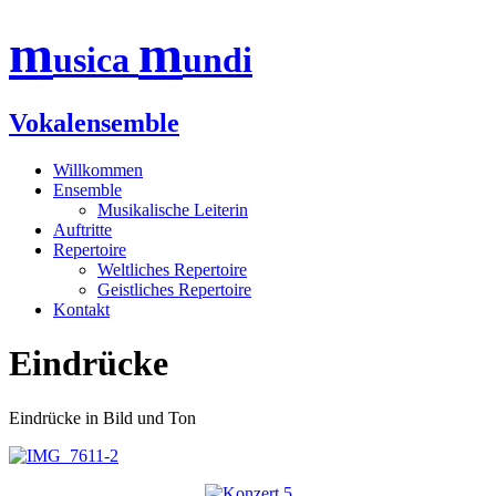
m
m
usica
undi
Vokalensemble
Zum
Willkommen
Inhalt
Ensemble
springen
Musikalische Leiterin
Auftritte
Repertoire
Weltliches Repertoire
Geistliches Repertoire
Kontakt
Eindrücke
Eindrücke in Bild und Ton